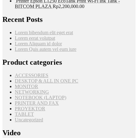
Printer Epson L1250 EcoTank Print Wi-Fi Ink Tank -
BITCOM PLAZA
Rp
2,200,000.00
Recent Posts
Lorem bibendum elit eget erat
Lorem eerat volutpat
Lorem Aliquam id dolor
Lorem Quis autem vel eum iure
Product categories
ACCESSORIES
DESKTOP & ALL IN ONE PC
MONITOR
NETWORKING
NOTEBOOK (LAPTOP)
PRINTER AND FAX
PROYEKTOR
TABLET
Uncategorized
Video