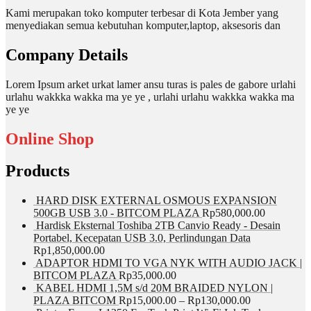
Kami merupakan toko komputer terbesar di Kota Jember yang
menyediakan semua kebutuhan komputer,laptop, aksesoris dan
Company Details
Lorem Ipsum arket urkat lamer ansu turas is pales de gabore urlahi
urlahu wakkka wakka ma ye ye , urlahi urlahu wakkka wakka ma
ye ye
Online Shop
Products
HARD DISK EXTERNAL OSMOUS EXPANSION
500GB USB 3.0 - BITCOM PLAZA
Rp
580,000.00
Hardisk Eksternal Toshiba 2TB Canvio Ready - Desain
Portabel, Kecepatan USB 3.0, Perlindungan Data
Rp
1,850,000.00
ADAPTOR HDMI TO VGA NYK WITH AUDIO JACK |
BITCOM PLAZA
Rp
35,000.00
KABEL HDMI 1,5M s/d 20M BRAIDED NYLON |
PLAZA BITCOM
Rp
15,000.00
–
Rp
130,000.00