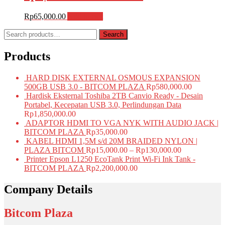
Rp
65,000.00
Add to cart
Search
Search
for:
Products
HARD DISK EXTERNAL OSMOUS EXPANSION
500GB USB 3.0 - BITCOM PLAZA
Rp
580,000.00
Hardisk Eksternal Toshiba 2TB Canvio Ready - Desain
Portabel, Kecepatan USB 3.0, Perlindungan Data
Rp
1,850,000.00
ADAPTOR HDMI TO VGA NYK WITH AUDIO JACK |
BITCOM PLAZA
Rp
35,000.00
KABEL HDMI 1,5M s/d 20M BRAIDED NYLON |
PLAZA BITCOM
Rp
15,000.00
–
Rp
130,000.00
Printer Epson L1250 EcoTank Print Wi-Fi Ink Tank -
BITCOM PLAZA
Rp
2,200,000.00
Company Details
Bitcom Plaza