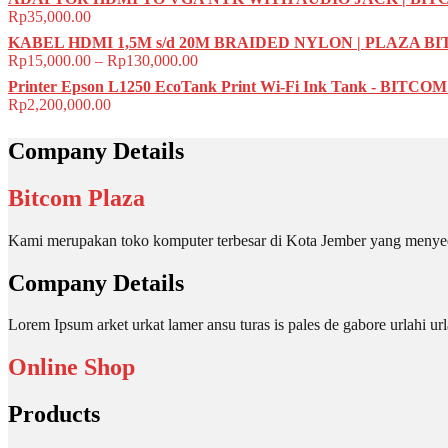
Rp
35,000.00
KABEL HDMI 1,5M s/d 20M BRAIDED NYLON | PLAZA B
Rp
15,000.00
–
Rp
130,000.00
Printer Epson L1250 EcoTank Print Wi-Fi Ink Tank - BITC
Rp
2,200,000.00
Company Details
Bitcom Plaza
Kami merupakan toko komputer terbesar di Kota Jember yang menyed
Company Details
Lorem Ipsum arket urkat lamer ansu turas is pales de gabore urlahi
Online Shop
Products