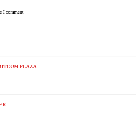
me I comment.
 | BITCOM PLAZA
BER