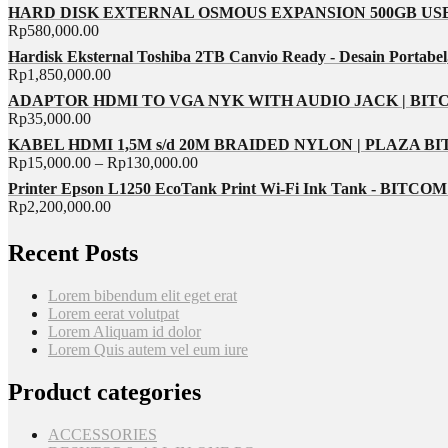
HARD DISK EXTERNAL OSMOUS EXPANSION 500GB USB 
Rp
580,000.00
Hardisk Eksternal Toshiba 2TB Canvio Ready - Desain Portabel
Rp
1,850,000.00
ADAPTOR HDMI TO VGA NYK WITH AUDIO JACK | BI
Rp
35,000.00
KABEL HDMI 1,5M s/d 20M BRAIDED NYLON | PLAZA B
Rp
15,000.00
–
Rp
130,000.00
Printer Epson L1250 EcoTank Print Wi-Fi Ink Tank - BITC
Rp
2,200,000.00
Recent Posts
Lorem bibendum elit eget erat
Lorem eerat volutpat
Lorem Aliquam id dolor
Lorem Quis autem vel eum iure
Product categories
ACCESSORIES