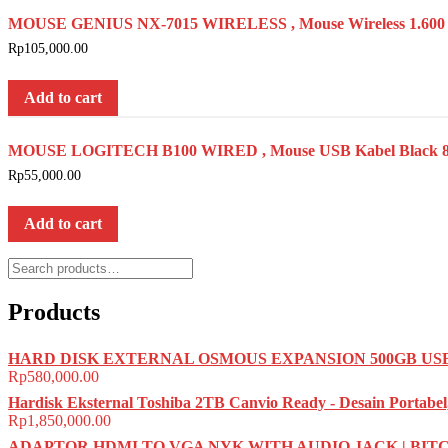
MOUSE GENIUS NX-7015 WIRELESS , Mouse Wireless 1.600
Rp
105,000.00
Add to cart
MOUSE LOGITECH B100 WIRED , Mouse USB Kabel Black 
Rp
55,000.00
Add to cart
Search
for:
Products
HARD DISK EXTERNAL OSMOUS EXPANSION 500GB USB 
Rp
580,000.00
Hardisk Eksternal Toshiba 2TB Canvio Ready - Desain Portabel
Rp
1,850,000.00
ADAPTOR HDMI TO VGA NYK WITH AUDIO JACK | BI