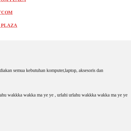
ITCOM
OM PLAZA
iakan semua kebutuhan komputer,laptop, aksesoris dan
 urlahu wakkka wakka ma ye ye , urlahi urlahu wakkka wakka ma ye ye