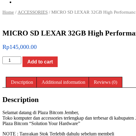
Home
/
ACCESSORIES
/ MICRO SD LEXAR 32GB High Performanc
MICRO SD LEXAR 32GB High Performan
Rp
145,000.00
MICRO
Add to cart
SD
LEXAR
32GB
High
Description
Additional information
Reviews (0)
Performance
633x
Up
Description
to
100Mb/s
Selamat datang di Plaza Bitcom Jember,
|
Toko komputer dan accessories terlengkap dan terbesar di kabupaten 
BITCOM
Plaza Bitcom “Solution Your Hardware”
PLAZA
quantity
NOTE : Tanyakan Stok Terlebih dahulu sebelum membeli