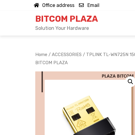
Skip
Office address
Email
to
BITCOM PLAZA
content
Solution Your Hardware
Home
/
ACCESSORIES
/ TPLINK TL-WN725N 150M
BITCOM PLAZA