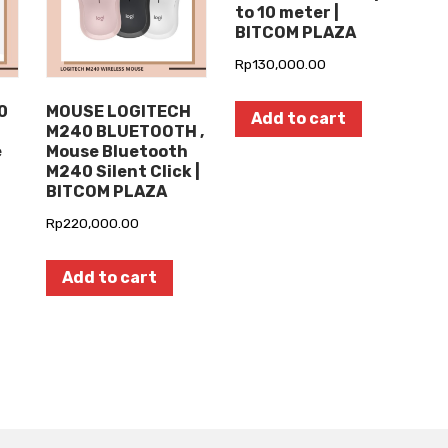
to 10 meter |
BITCOM PLAZA
Rp
130,000.00
0
MOUSE LOGITECH
Add to cart
M240 BLUETOOTH ,
e
Mouse Bluetooth
M240 Silent Click |
BITCOM PLAZA
Rp
220,000.00
Add to cart