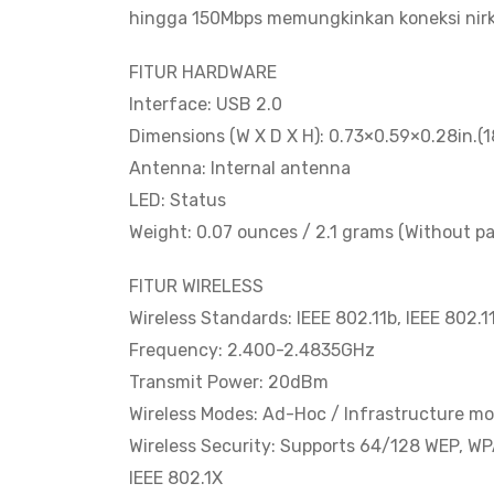
hingga 150Mbps memungkinkan koneksi nirk
FITUR HARDWARE
Interface: USB 2.0
Dimensions (W X D X H): 0.73×0.59×0.28in.(
Antenna: Internal antenna
LED: Status
Weight: 0.07 ounces / 2.1 grams (Without p
FITUR WIRELESS
Wireless Standards: IEEE 802.11b, IEEE 802.1
Frequency: 2.400-2.4835GHz
Transmit Power: 20dBm
Wireless Modes: Ad-Hoc / Infrastructure m
Wireless Security: Supports 64/128 WEP, 
IEEE 802.1X