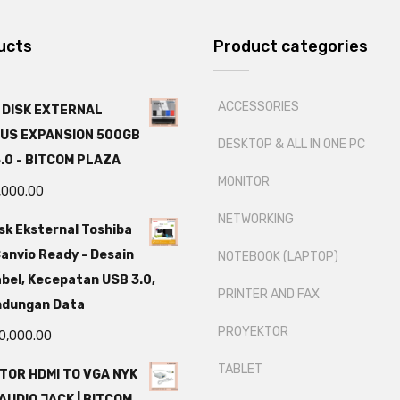
ucts
Product categories
ACCESSORIES
 DISK EXTERNAL
US EXPANSION 500GB
DESKTOP & ALL IN ONE PC
.0 - BITCOM PLAZA
MONITOR
,000.00
NETWORKING
sk Eksternal Toshiba
anvio Ready - Desain
NOTEBOOK (LAPTOP)
bel, Kecepatan USB 3.0,
PRINTER AND FAX
ndungan Data
PROYEKTOR
0,000.00
TABLET
TOR HDMI TO VGA NYK
AUDIO JACK | BITCOM