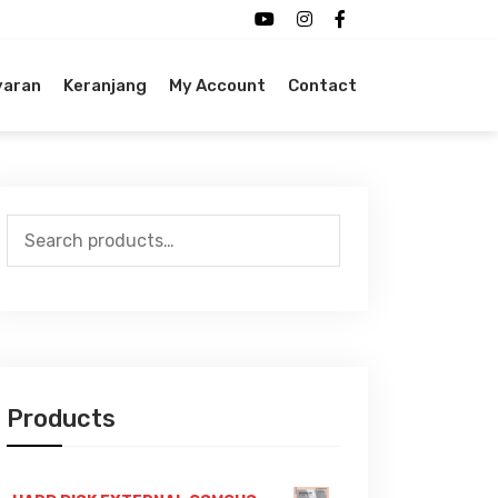
yaran
Keranjang
My Account
Contact
Search
for:
Products