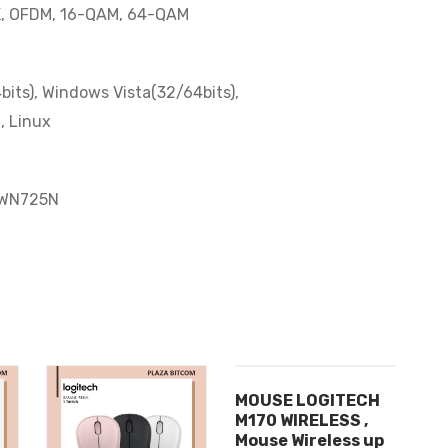
K, OFDM, 16-QAM, 64-QAM
its), Windows Vista(32/64bits),
, Linux
L-WN725N
MOUSE LOGITECH
M170 WIRELESS ,
Mouse Wireless up