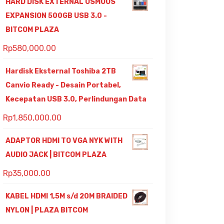
HARD DISK EXTERNAL OSMOUS
EXPANSION 500GB USB 3.0 -
BITCOM PLAZA
Rp
580,000.00
Hardisk Eksternal Toshiba 2TB
Canvio Ready - Desain Portabel,
Kecepatan USB 3.0, Perlindungan Data
Rp
1,850,000.00
ADAPTOR HDMI TO VGA NYK WITH
AUDIO JACK | BITCOM PLAZA
Rp
35,000.00
KABEL HDMI 1,5M s/d 20M BRAIDED
NYLON | PLAZA BITCOM