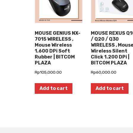
MOUSE GENIUS NX-
MOUSE REXUS Q1
7015 WIRELESS ,
/ Q20 / Q30
Mouse Wireless
WIRELESS , Mous
1.600 DPi Soft
Wireless Silent
Rubber | BITCOM
Click 1.200 DPi |
PLAZA
BITCOM PLAZA
Rp
105,000.00
Rp
60,000.00
Add to cart
Add to cart