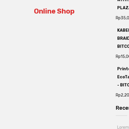
PLAZ
Online Shop
Rp
35,
KABEL
BRAI
BITC
Rp
15,
Print
EcoTa
- BI
Rp
2,2
Rece
Lorem 