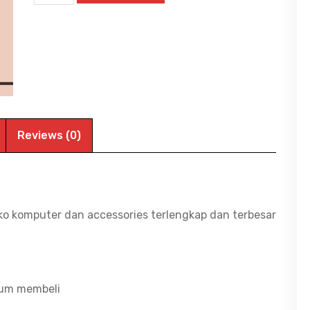
TL-
WN725N
150Mbps
Wireless
N
Nano
USB
Reviews (0)
WIFI
/
WIFI
ADAPTER
ko komputer dan accessories terlengkap dan terbesar
|
BITCOM
PLAZA
lum membeli
quantity