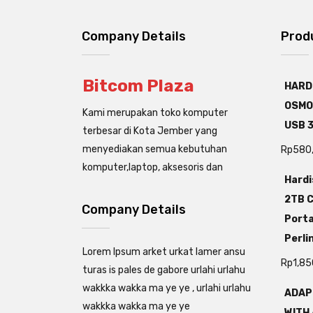
Company Details
Prod
Bitcom Plaza
HARD
OSMO
Kami merupakan toko komputer
USB 3
terbesar di Kota Jember yang
menyediakan semua kebutuhan
Rp
580
komputer,laptop, aksesoris dan
Hardi
2TB C
Company Details
Porta
Perli
Lorem Ipsum arket urkat lamer ansu
Rp
1,85
turas is pales de gabore urlahi urlahu
wakkka wakka ma ye ye , urlahi urlahu
ADAP
wakkka wakka ma ye ye
WITH 