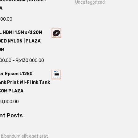
Uncategorized
A
000.00
 HDMI 1,5M s/d 20M
DED NYLON | PLAZA
OM
000.00
–
Rp
130,000.00
er Epson L1250
nk Print Wi-Fi Ink Tank
TCOM PLAZA
00,000.00
nt Posts
bibendum elit eget erat