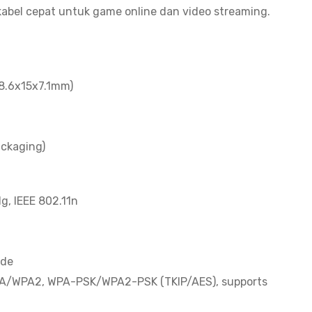
abel cepat untuk game online dan video streaming.
18.6x15x7.1mm)
ackaging)
1g, IEEE 802.11n
ode
WPA/WPA2, WPA-PSK/WPA2-PSK (TKIP/AES), supports